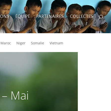
IONS
ÉQUIPE
PARTENAIRES
COLLECTES
Maroc
Niger
Somalie
Vietnam
 – Mai