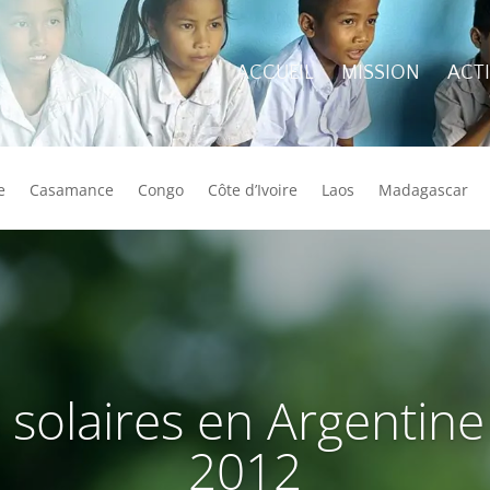
ACCUEIL
MISSION
ACT
e
Casamance
Congo
Côte d’Ivoire
Laos
Madagascar
 solaires en Argentine
2012