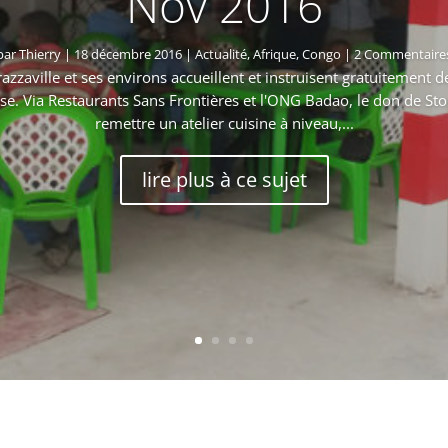
Nov 2016
par
Thierry
|
18 décembre 2016
|
Actualité
,
Afrique
,
Congo
| 2 Commentaire
razzaville et ses environs accueillent et instruisent gratuitement d
se. Via Restaurants Sans Frontières et l'ONG Badao, le don de St
remettre un atelier cuisine à niveau,...
lire plus à ce sujet