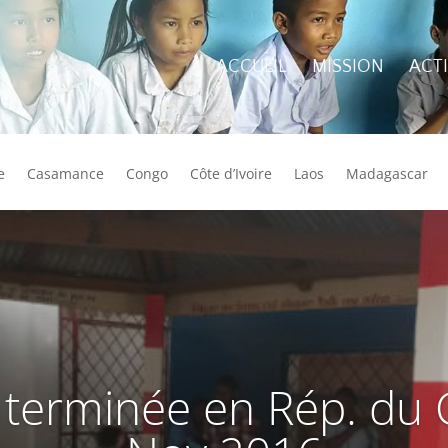
ACCUEIL
MISSION
ACT
e
Casamance
Congo
Côte d’Ivoire
Laos
Madagascar
 terminée en Rép. du