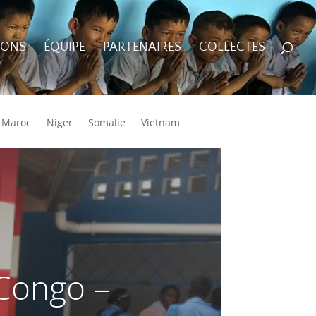
IONS
ÉQUIPE
PARTENAIRES
COLLECTES
Maroc
Niger
Somalie
Vietnam
 Congo –