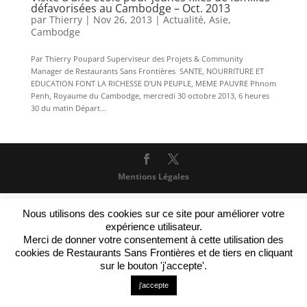
défavorisées au Cambodge – Oct. 2013
par
Thierry
|
Nov 26, 2013
|
Actualité
,
Asie
,
Cambodge
Par Thierry Poupard Superviseur des Projets & Community
Manager de Restaurants Sans Frontières SANTE, NOURRITURE ET
EDUCATION FONT LA RICHESSE D’UN PEUPLE, MEME PAUVRE Phnom
Penh, Royaume du Cambodge, mercredi 30 octobre 2013, 6 heures
30 du matin Départ...
Mentions Légales
Nous utilisons des cookies sur ce site pour améliorer votre
expérience utilisateur.
Merci de donner votre consentement à cette utilisation des
cookies de Restaurants Sans Frontières et de tiers en cliquant
sur le bouton 'j'accepte'.
j'accepte