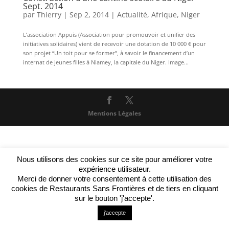
Sept. 2014
par
Thierry
|
Sep 2, 2014
|
Actualité
,
Afrique
,
Niger
L’association Appuis (Association pour promouvoir et unifier des
initiatives solidaires) vient de recevoir une dotation de 10 000 € pour
son projet “Un toit pour se former”, à savoir le financement d’un
internat de jeunes filles à Niamey, la capitale du Niger. Image...
Mentions Légales
Nous utilisons des cookies sur ce site pour améliorer votre
expérience utilisateur.
Merci de donner votre consentement à cette utilisation des
cookies de Restaurants Sans Frontières et de tiers en cliquant
sur le bouton 'j'accepte'.
j'accepte