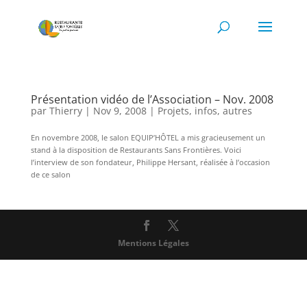
Présentation vidéo de l’Association – Nov. 2008
par
Thierry
|
Nov 9, 2008
|
Projets, infos, autres
En novembre 2008, le salon EQUIP’HÔTEL a mis gracieusement un
stand à la disposition de Restaurants Sans Frontières. Voici
l’interview de son fondateur, Philippe Hersant, réalisée à l’occasion
de ce salon
Mentions Légales