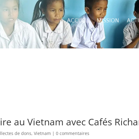
ACCUEIL
MISSION
ACT
ire au Vietnam avec Cafés Richar
llectes de dons
,
Vietnam
|
0 commentaires