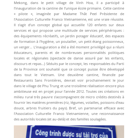
Mekong, dans le petit village de Vinh Hoa, il a participé à
l’inauguration de la cantine de l’unique école primaire. Cette cantine
« pilote », imaginée par Madame Thât Peel Présidente de
l’Association Culturelle Franco Vietnamienne, est une vraie réussite.
Il s’agit d’un concept global qui accueille 120 enfants sur deux
services et qui propose une multitude de services périphériques :
des équipements récréatifs, un jardin potager éducatif, des espaces
de formation à l’hygiène, un poulailler, un petit étang poissonneux,
un verger… L’inauguration a été a été moment privilégié qui a réuni
éducateurs, parents et de nombreuses personnalités politiques
locales et régionales (spectacle de danse assuré par les enfants,
discours et repas…) Séduits par le concept, les responsables du Parti
de la Province ont souhaité que ce concept puisse être développé
dans tout le Vietnam. Une deuxième cantine, financée par
Restaurants Sans Frontières, devrait voir prochainement le jour
dans le village de Phu Trung et une troisième réalisation encore plus
ambitieuse est en projet pour l’année 2012. Toutes ces créations en
milieu rural très pauvre s’accompagnent de micro crédits destinés à
fournir les matières premières (riz, légumes, volailles, poissons d’eau
douce, arbres fruitiers du pays). Bref, un partenariat efficace avec
l’Association Culturelle Franco Vietnamienne, une reconnaissance
des autorités locales (et au-delà) et des familles soulagées.